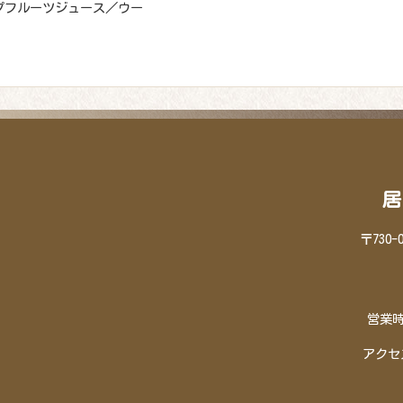
プフルーツジュース／ウー
居
〒730
営業時間
アクセ