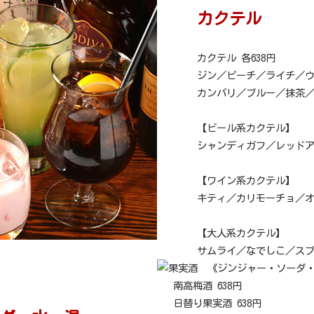
カクテル
カクテル 各638円
ジン／ピーチ／ライチ／
カンパリ／ブルー／抹茶
【ビール系カクテル】
シャンディガフ／レッド
【ワイン系カクテル】
キティ／カリモーチョ／
【大人系カクテル】
サムライ／なでしこ／ス
南高梅酒 638円
日替り果実酒 638円