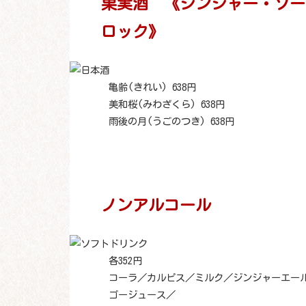
果実酒 《ジンジャー・ソー
ロック》
亀齢(きれい) 638円
美和桜(みわざくら) 638円
雨後の月(うごのつき) 638円
ノンアルコール
各352円
コーラ／カルピス／ミルク／ジンジャーエー
ゴージュース／